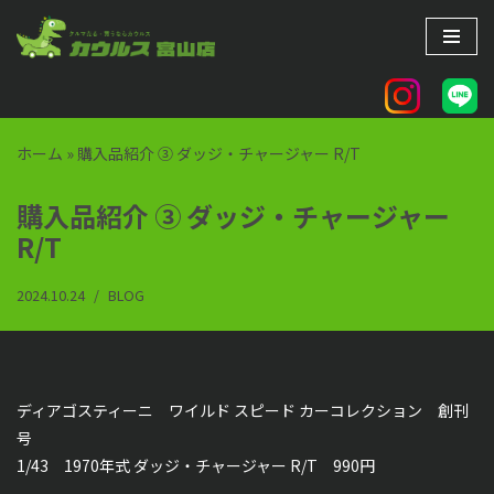
コ
ン
テ
ン
ホーム
»
購入品紹介 ③ ダッジ・チャージャー R/T
ツ
へ
購入品紹介 ③ ダッジ・チャージャー
ス
R/T
キ
ッ
2024.10.24
BLOG
プ
ディアゴスティーニ ワイルド スピード カーコレクション 創刊
号
1/43 1970年式 ダッジ・チャージャー R/T 990円