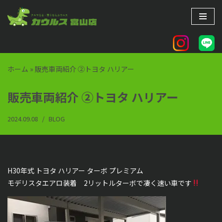
コ
ン
テ
ン
ホーム
»
販売車両紹介 ②トヨタ ハリアー
ツ
へ
販売車両紹介 ②トヨタ ハリアー
ス
キ
2024.09.08
BLOG
ッ
プ
H30年式 トヨタ ハリアー ターボ プレミアム
モデリスタエアロ装着 2リットルターボで凄く速い車です